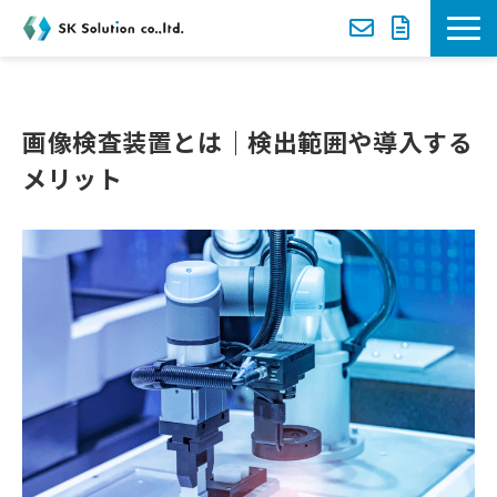
新着案内
画像検査装置とは｜検出範囲や導入する
選ばれる理由
メリット
サービス一覧
導入事例
セミナー
資料ダウンロード一覧
お役立ち動画