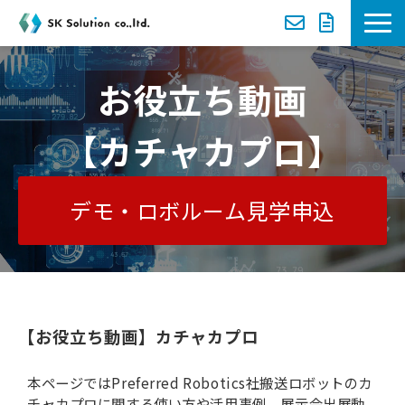
新着案内
お役立ち動画
選ばれる理由
【カチャカプロ】
サービス一覧
デモ・ロボルーム見学申込
導入事例
セミナー
資料ダウンロード一覧
【お役立ち動画】カチャカプロ
お役立ち動画
本ページではPreferred Robotics社搬送ロボットのカ
チャカプロに関する使い方や活用事例、展示会出展動