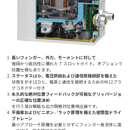
長いフィンガー、外力、モーメントに対して
強固かつ抵抗性に優れた T スロットガイド。オプションで
防塵仕様もあります。
2
ステータスLED、電圧供給および通信用接続部を備えた
状態を示すLEDと、電源と通信を接続するためのM12プラ
グコネクター付き
3
永久的な絶対位置フィードバックが可能なグリッパージョ
ーの正確な位置決め
を行う高分解能な出力側絶対位置検出器です。
4
平歯車およびピニオン／ラック原理を備えた密閉型ドライ
ブトレーン
最小アプローチ距離を必要とせずにフィンガー長全体に渡