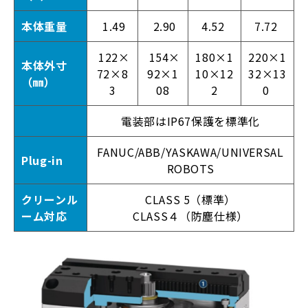
本体重量
1.49
2.90
4.52
7.72
122×
154×
180×1
220×1
本体外寸
72×8
92×1
10×12
32×13
（㎜）
3
08
2
0
電装部はIP67保護を標準化
FANUC/ABB/YASKAWA/UNIVERSAL
Plug-in
ROBOTS
クリーンル
CLASS 5（標準）
ーム対応
CLASS４（防塵仕様）