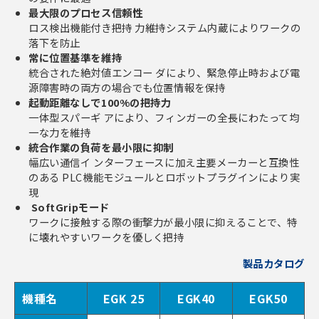
最大限のプロセス信頼性
ロス検出機能付き把持 力維持システム内蔵によりワークの
落下を防止
常に位置基準を維持
統合された絶対値エンコー ダにより、緊急停止時および電
源障害時の両方の場合でも位置情報を保持
起動距離なしで100%の把持力
一体型スパーギ アにより、フィンガーの全長にわたって均
一な力を維持
統合作業の負荷を最小限に抑制
幅広い通信イ ンターフェースに加え主要メーカーと互換性
のある PLC機能モジュールとロボットプラグインにより実
現
SoftGripモード
ワークに接触する際の衝撃力が最小限に抑えることで、特
に壊れやすいワークを優しく把持
製品カタログ
機種名
EGK 25
EGK40
EGK50