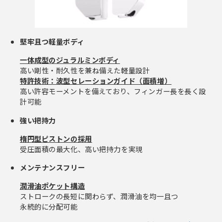
堅牢且つ軽量ボディ
一体成型のジュラルミンボディ
高い剛性・耐久性を兼ね備えた軽量設計
特許技術：波型セレーションガイド（面積増）
高い許容モーメントを備えており、フィンガー長を長く設
計可能
強い把持力
楕円型ピストンの採用
受圧面積の最大化、高い把持力を実現
メンテナンスフリー
潤滑油ポケット構造
ストロークの長短に関わらず、潤滑油を均一且つ
永続的に分配可能