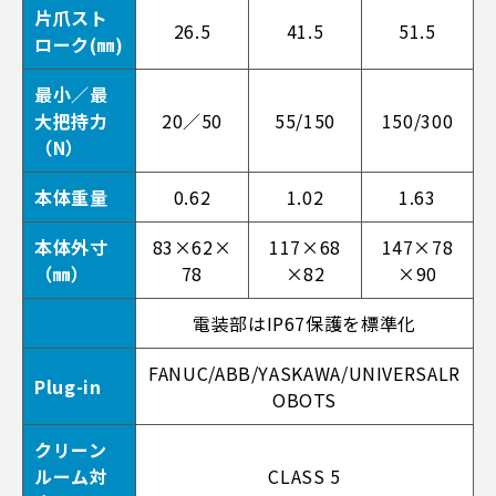
片爪スト
26.5
41.5
51.5
ローク(㎜)
最小／最
大把持力
20／50
55/150
150/300
（N）
本体重量
0.62
1.02
1.63
本体外寸
83×62×
117×68
147×78
（㎜）
78
×82
×90
電装部はIP67保護を標準化
FANUC/ABB/YASKAWA/UNIVERSALR
Plug-in
OBOTS
クリーン
ルーム対
CLASS 5