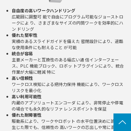
自由度の高いワークハンドリング
広範囲に調整可 能で自由にプログラム可能なジョーストロ
ークによ り、さまざまなサイズの円筒ワークを効率的にハ
ン ドリング
優れた堅牢性
実績のあるスライドガイドを備えた 密閉設計により、過酷
な使用条件にも耐えること が可能
統合が容易
主要メーカーと互換性のある幅広い通 信インターフェー
ス、PLC 機能ブロック、ロボッ トプラグインにより、統合
作業が大幅に軽減 特に
高い信頼性
ワークロス検知による把持力保持 機能により、ワークロス
リスクを最小化
高い利用可能性
内蔵のアブソリュートエンコーダ により、非常停止や停電
の場合でも永久的なリファ レンスポイントを保証
優れた耐障害性
駆動系により、ワークやロボット の水平位置決めに誤差が
生じた際でも、信頼性の 高いワークの芯出しや常に高い把