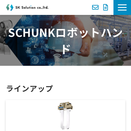
新着案内
SCHUNKロボットハン
選ばれる理由
ド
サービス一覧
導入事例
ラインアップ
セミナー
資料ダウンロード一覧
お役立ち動画