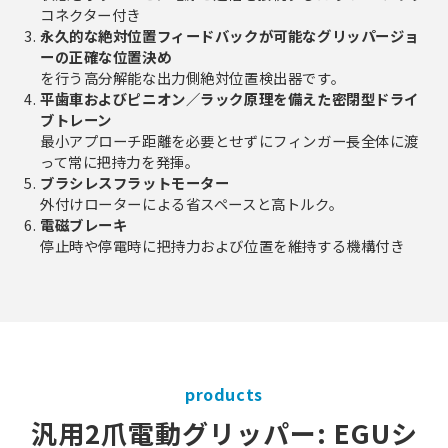
コネクター付き
永久的な絶対位置フィードバックが可能なグリッパージョ
ーの正確な位置決め
を行う高分解能な出力側絶対位置検出器です。
平歯車およびピニオン／ラック原理を備えた密閉型ドライ
ブトレーン
最小アプローチ距離を必要とせずにフィンガー長全体に渡
って常に把持力を発揮。
ブラシレスフラットモーター
外付けローターによる省スペースと高トルク。
電磁ブレーキ
停止時や停電時に把持力および位置を維持する機構付き
products
汎用2爪電動グリッパー: EGUシ