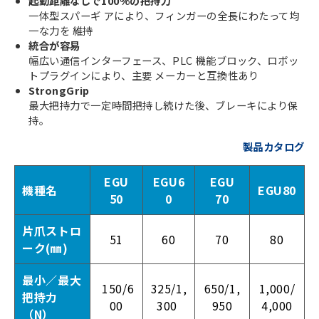
起動距離なしで100%の把持力
一体型スパーギ アにより、フィンガーの全長にわたって均
一な力を 維持
統合が容易
幅広い通信インターフェース、PLC 機能ブロック、ロボッ
トプラグインにより、主要 メーカーと互換性あり
StrongGrip
最大把持力で一定時間把持し続けた後、ブレーキにより保
持。
製品カタログ
EGU
EGU6
EGU
機種名
EGU80
50
0
70
片爪ストロ
51
60
70
80
ーク(㎜)
最小／最大
150/6
325/1,
650/1,
1,000/
把持力
00
300
950
4,000
（N）