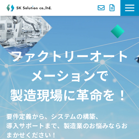
新着案内
選ばれる理由
ファクトリーオート
サービス一覧
メーションで
導入事例
製造現場に革命を！
セミナー
資料ダウンロード一覧
要件定義から、システムの構築、
導入サポートまで、製造業のお悩みならお
お役立ち動画
まかせください！