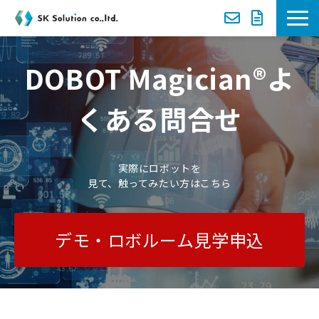
新着案内
DOBOT Magician®よ
選ばれる理由
くある問合せ
サービス一覧
実際にロボットを
導入事例
見て、触ってみたい方はこちら
セミナー
デモ・ロボルーム見学申込
資料ダウンロード一覧
お役立ち動画