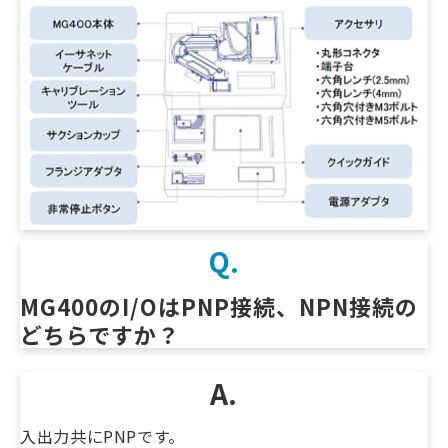
Q.
MG400のI/OはPNP接続、NPN接続の
どちらですか？
A.
入出力共にPNPです。