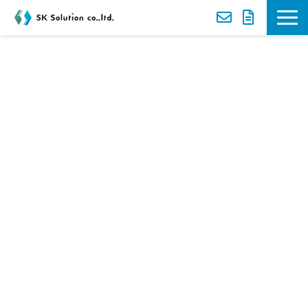
新着案内
2023年3月6日開催
選ばれる理由
取付けてスグ使え
サービス一覧
る！"WINGMAN"
導入事例
オートツールチェンジ
セミナー
ャー セミナー
資料ダウンロード一覧
お役立ち動画