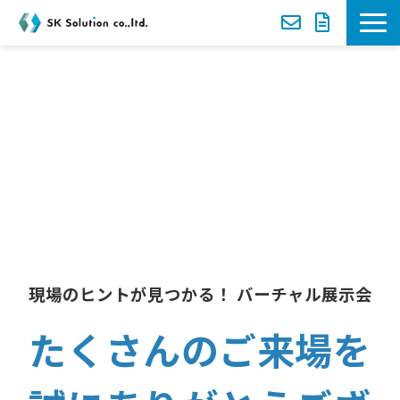
新着案内
SKソリューション㈱　
選ばれる理由
創立20周年
サービス一覧
ャル展示会
バーチ
導入事例
セミナー
現場のヒントが見つかる！ バーチャル展示会
資料ダウンロード一覧
たくさんのご来場を
お役立ち動画