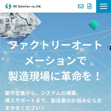
新着案内
選ばれる理由
ファクトリーオート
サービス一覧
メーションで
導入事例
製造現場に革命を！
セミナー
資料ダウンロード一覧
要件定義から、システムの構築、
導入サポートまで、製造業のお悩みならお
お役立ち動画
まかせください！